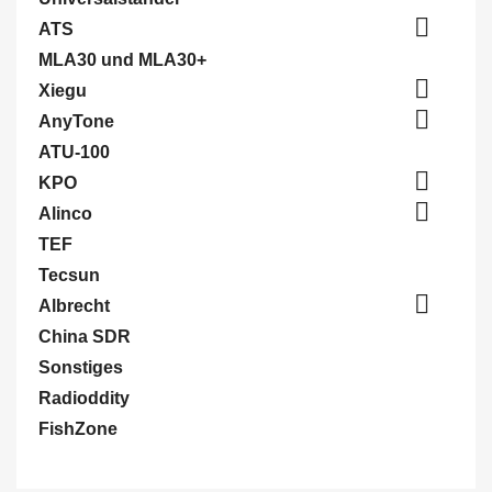

ATS
MLA30 und MLA30+

Xiegu

AnyTone
ATU-100

KPO

Alinco
TEF
Tecsun

Albrecht
China SDR
Sonstiges
Radioddity
FishZone